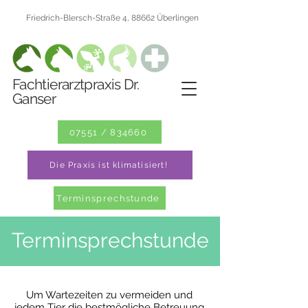
Friedrich-Blersch-Straße 4, 88662 Überlingen
Fachtierarztpraxis Dr.
Ganser
07551 / 834660
Die Praxis ist klimatisiert!
Terminsprechstunde
Terminsprechstunde
Um Wartezeiten zu vermeiden und
jedem Tier die bestmögliche Betreuung