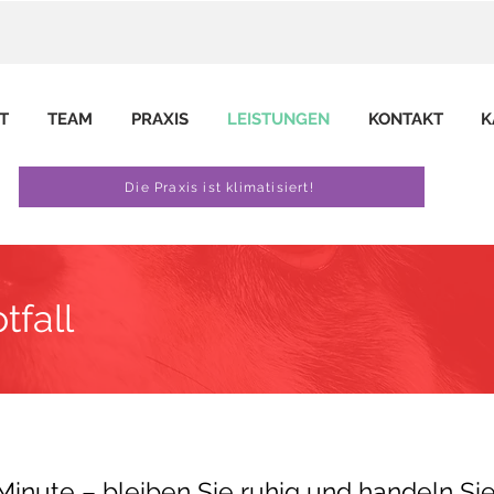
T
TEAM
PRAXIS
LEISTUNGEN
KONTAKT
K
Die Praxis ist klimatisiert!
tfall
 Minute – bleiben Sie ruhig und handeln Sie 