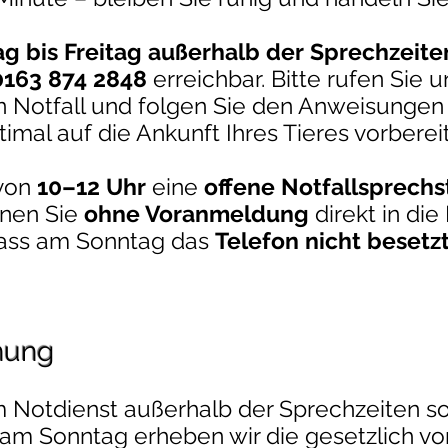
g bis Freitag
außerhalb der Sprechzeiten
163 874 2848
erreichbar. Bitte rufen Sie u
en Notfall und folgen Sie den Anweisunge
imal auf die Ankunft Ihres Tieres vorberei
 von
10–12 Uhr
eine
offene Notfallsprech
nnen Sie
ohne Voranmeldung
direkt in di
dass am Sonntag das
Telefon nicht besetz
nung
Im Notdienst außerhalb der Sprechzeiten so
am Sonntag erheben wir die gesetzlich v