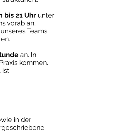
 bis 21 Uhr
unter
ns vorab an,
n unseres Teams.
ten.
stunde
an. In
e Praxis kommen.
t
ist.
wie in der
orgeschriebene